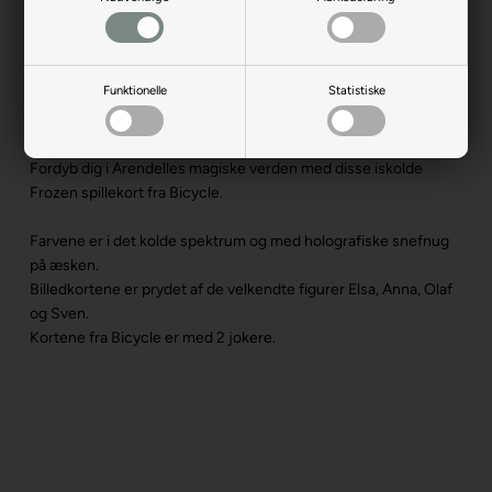
Funktionelle
Statistiske
Produktbeskrivelse
Fordyb dig i Arendelles magiske verden med disse iskolde
Frozen spillekort fra Bicycle.
Farvene er i det kolde spektrum og med holografiske snefnug
på æsken.
Billedkortene er prydet af de velkendte figurer Elsa, Anna, Olaf
og Sven.
Kortene fra Bicycle er med 2 jokere.