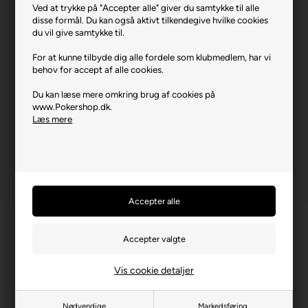
Ved at trykke på "Accepter alle" giver du samtykke til alle
disse formål. Du kan også aktivt tilkendegive hvilke cookies
du vil give samtykke til.
For at kunne tilbyde dig alle fordele som klubmedlem, har vi
behov for accept af alle cookies.
Bicycle Disney Frozen Blue.
Du kan læse mere omkring brug af cookies på
www.Pokershop.dk.
Varenr.: 0624-10043102
Læs mere
Vis cookie detaljer
Nødvendige
Markedsføring