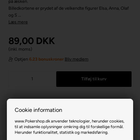
på æsken.
Billedkortene er prydet af de velkendte figurer Elsa, Anna, Olaf
og S ...
Læs mere
89,00
DKK
(inkl. moms)
Optjen
6.23 bonuskroner
Bliv medlem
Cookie information
www.Pokershop.dk anvender teknologier, herunder cookies,
til at indsamle oplysninger omkring dig til forskellige formål.
Herunder funktionalitet, statistik og markedsføring.