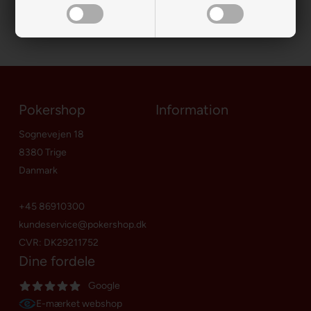
Pokershop
Information
Sognevejen 18
8380 Trige
Danmark
+45 86910300
kundeservice@pokershop.dk
CVR: DK29211752
Dine fordele
Google
E-mærket webshop