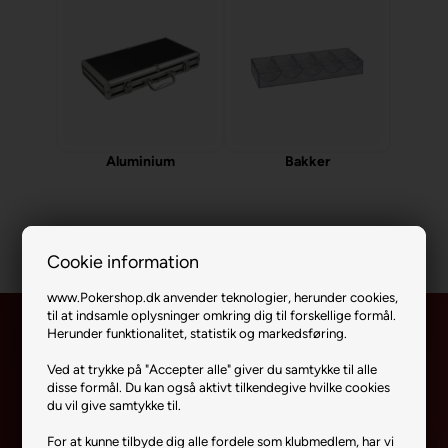
Aluminium
Bakker
Cookie information
www.Pokershop.dk anvender teknologier, herunder cookies,
til at indsamle oplysninger omkring dig til forskellige formål.
Herunder funktionalitet, statistik og markedsføring.
Ved at trykke på "Accepter alle" giver du samtykke til alle
Hold dig opdateret
disse formål. Du kan også aktivt tilkendegive hvilke cookies
du vil give samtykke til.
når det gælder
For at kunne tilbyde dig alle fordele som klubmedlem, har vi