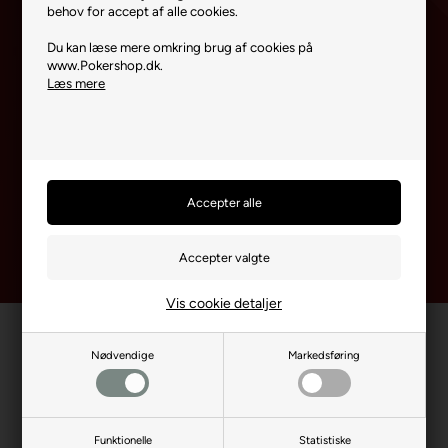
behov for accept af alle cookies.
Du kan læse mere omkring brug af cookies på
www.Pokershop.dk.
Læs mere
Ja tak, jeg ønsker at modtage nyhedsbreve og skræddersyet
markedsføring fra Dartshop via e-mail. Jeg kan til enhver tid
afmelde mig igen.
Læs mere i vores samtykkeerklæring for
elektronisk post
Vis cookie detaljer
Nødvendige
Markedsføring
Funktionelle
Statistiske