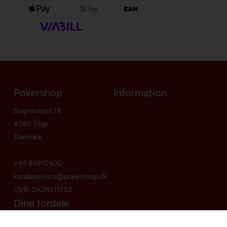
Pokershop
Information
Sognevejen 18
8380 Trige
Danmark
+45 86910300
kundeservice@pokershop.dk
CVR: DK29211752
Dine fordele
Google