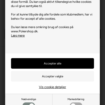
disse formål. Du kan også aktivt tilkendegive hvilke cookies
du vil give samtykke til.
For at kunne tilbyde dig alle fordele som klubmedlem, har vi
behov for accept af alle cookies.
Monte Carlo 14 gram 50 (25
Monte Carlo 14 gram 100 (25
stk)
stk)
80,00 DKK
80,00 DKK
Du kan læse mere omkring brug af cookies på
www.Pokershop.dk.
Køb
Køb
Læs mere
1 rulle(r)
på lager
8 rulle(r)
på lager
Vis cookie detaljer
Monte Carlo 14 gram 500 (25
Monte Carlo 14 gram 1000
Nødvendige
Markedsføring
stk)
(25 stk)
80,00 DKK
80,00 DKK