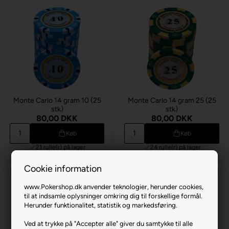
Monte Carlo 14 gram 10 (25
Monte Carlo 14 gram 25 (25
stk)
stk)
80,00 DKK
80,00 DKK
Køb
Køb
21 rulle(r)
på lager
24 rulle(r)
på lager
Cookie information
www.Pokershop.dk anvender teknologier, herunder cookies,
til at indsamle oplysninger omkring dig til forskellige formål.
Herunder funktionalitet, statistik og markedsføring.
Ved at trykke på "Accepter alle" giver du samtykke til alle