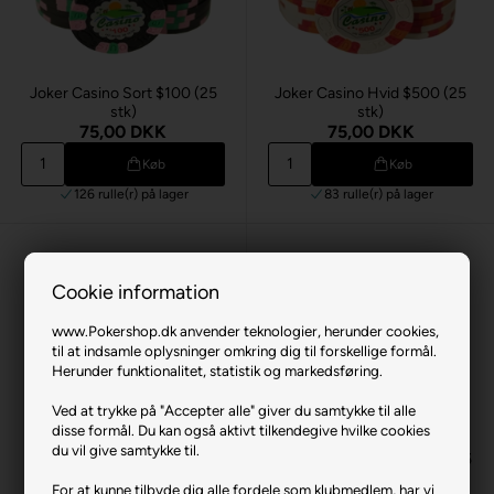
Joker Casino Sort $100 (25
Joker Casino Hvid $500 (25
stk)
stk)
75,00 DKK
75,00 DKK
Køb
Køb
126 rulle(r)
på lager
83 rulle(r)
på lager
Cookie information
www.Pokershop.dk anvender teknologier, herunder cookies,
til at indsamle oplysninger omkring dig til forskellige formål.
Herunder funktionalitet, statistik og markedsføring.
Ved at trykke på "Accepter alle" giver du samtykke til alle
disse formål. Du kan også aktivt tilkendegive hvilke cookies
du vil give samtykke til.
Joker Casino Gul $1000 (25
Joker Casino Brun $5000 (25
stk)
stk)
For at kunne tilbyde dig alle fordele som klubmedlem, har vi