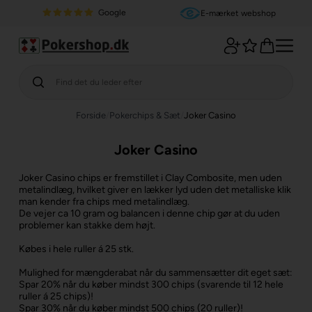
Google
E-mærket webshop
Forside
/
Pokerchips & Sæt
/
Joker Casino
Joker Casino
Joker Casino chips er fremstillet i Clay Combosite, men uden
metalindlæg, hvilket giver en lækker lyd uden det metalliske klik
man kender fra chips med metalindlæg.
De vejer ca 10 gram og balancen i denne chip gør at du uden
problemer kan stakke dem højt.
Købes i hele ruller á 25 stk.
Mulighed for mængderabat når du sammensætter dit eget sæt:
Spar 20% når du køber mindst 300 chips (svarende til 12 hele
ruller á 25 chips)!
Spar 30% når du køber mindst 500 chips (20 ruller)!