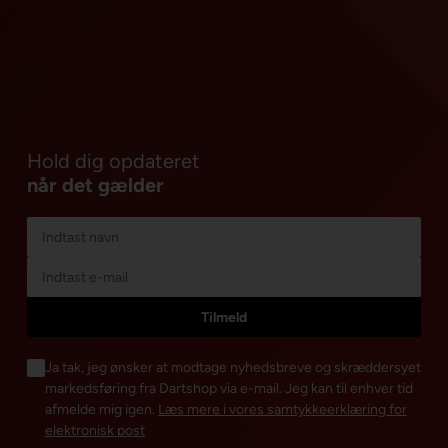
Hold dig opdateret
når det gælder
Ja tak, jeg ønsker at modtage nyhedsbreve og skræddersyet
markedsføring fra Dartshop via e-mail. Jeg kan til enhver tid
afmelde mig igen.
Læs mere i vores samtykkeerklæring for
elektronisk post