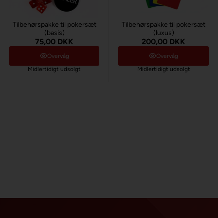
Tilbehørspakke til pokersæt
Tilbehørspakke til pokersæt
(basis)
(luxus)
75,00 DKK
200,00 DKK
Overvåg
Overvåg
Midlertidigt udsolgt
Midlertidigt udsolgt