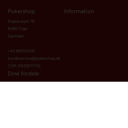
Pokershop
Information
Sognevejen 18
8380 Trige
Danmark
+45 86910300
kundeservice@pokershop.dk
CVR: DK29211752
Dine fordele
Google
E-mærket webshop
Dansk webshop
Dag-til-dag levering
Fri fragt over
600,00 DKK
60 dages returret