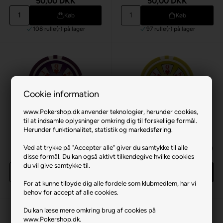
50,00 DKK
50,00 DKK
Køb
Køb
108 rulle(r)
på lager
97 rulle(r)
på lager
Cookie information
www.Pokershop.dk anvender teknologier, herunder cookies,
til at indsamle oplysninger omkring dig til forskellige formål.
Herunder funktionalitet, statistik og markedsføring.
Ved at trykke på "Accepter alle" giver du samtykke til alle
Royal Flush Lilla 500 (25 stk)
Royal Flush Gul 1000 (25 stk)
disse formål. Du kan også aktivt tilkendegive hvilke cookies
50,00 DKK
50,00 DKK
du vil give samtykke til.
Køb
Køb
For at kunne tilbyde dig alle fordele som klubmedlem, har vi
42 rulle(r)
på lager
90 rulle(r)
på lager
behov for accept af alle cookies.
Du kan læse mere omkring brug af cookies på
www.Pokershop.dk.