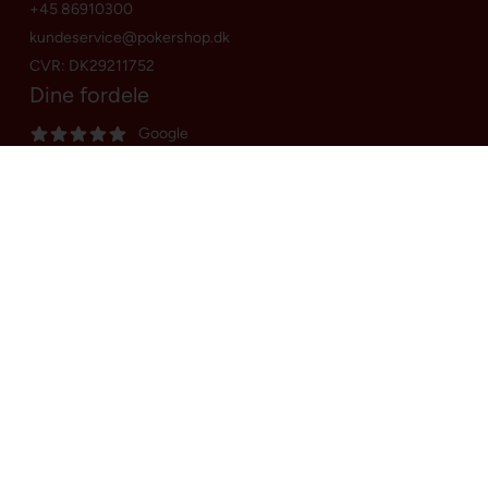
+45 86910300
kundeservice@pokershop.dk
CVR: DK29211752
Dine fordele
Google
E-mærket webshop
Dansk webshop
Dag-til-dag levering
Fri fragt over
600,00 DKK
60 dages returret
Høj kundetilfredshed
Sociale medier
Facebook
Instagram
Youtube