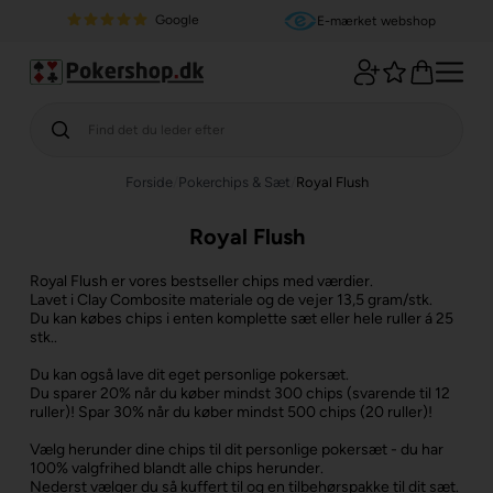
Google
E-mærket webshop
Forside
/
Pokerchips & Sæt
/
Royal Flush
Royal Flush
Royal Flush er vores bestseller chips med værdier.
Lavet i Clay Combosite materiale og de vejer 13,5 gram/stk.
Du kan købes chips i enten komplette sæt eller hele ruller á 25
stk..
Du kan også lave dit eget personlige pokersæt.
Du sparer 20% når du køber mindst 300 chips (svarende til 12
ruller)! Spar 30% når du køber mindst 500 chips (20 ruller)!
Vælg herunder dine chips til dit personlige pokersæt - du har
100% valgfrihed blandt alle chips herunder.
Nederst vælger du så kuffert til og en tilbehørspakke til dit sæt.