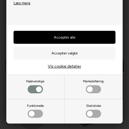
Læs mere
Royal Flush Brun 5000 (25
Royal Flush Pink 25000 (25
stk)
stk)
50,00 DKK
50,00 DKK
Vis cookie detaljer
Køb
Køb
102 rulle(r)
på lager
22 rulle(r)
på lager
Nødvendige
Markedsføring
Funktionelle
Statistiske