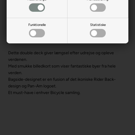
Funktionelle
Statistiske
Produktbeskrivelse
Dette double deck giver længsel efter udrejse og opleve
verdenen.
Med smukke billedkort som viser fantastiske byer fra hele
verden.
Bagside-designet er en fusion af det ikoniske Rider Back-
design og Pan-Am logoet.
Et must-have i enhver Bicycle samling.