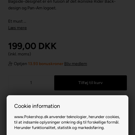
Bagside-designet er en fusion af det ikoniske Rider Back-
design og Pan-Am logoet.
Et must ...
Læs mere
199,00
DKK
(inkl. moms)
Optjen
13.93 bonuskroner
Bliv medlem
Cookie information
www.Pokershop.dk anvender teknologier, herunder cookies,
til at indsamle oplysninger omkring dig til forskellige formål.
Herunder funktionalitet, statistik og markedsføring.