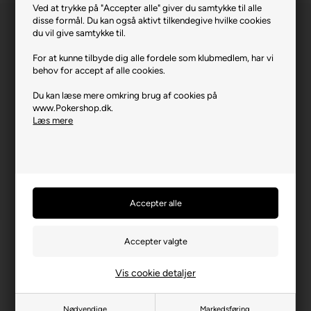
Ved at trykke på "Accepter alle" giver du samtykke til alle
disse formål. Du kan også aktivt tilkendegive hvilke cookies
du vil give samtykke til.
For at kunne tilbyde dig alle fordele som klubmedlem, har vi
behov for accept af alle cookies.
Du kan læse mere omkring brug af cookies på
Bicycle Pan Am Collector (Double Deck).
www.Pokershop.dk.
Læs mere
Varenr.: 0624-10041640
Vis cookie detaljer
Nødvendige
Markedsføring