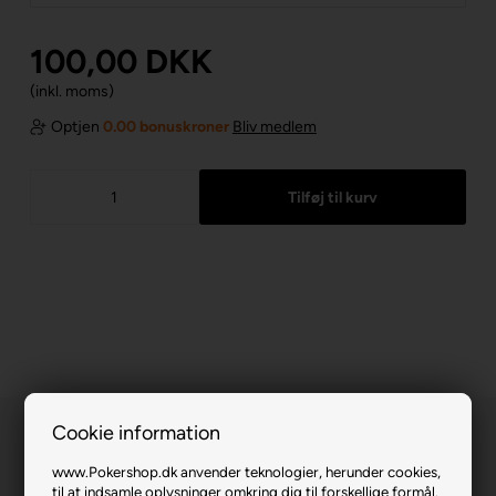
100,00
DKK
(inkl. moms)
Optjen
0.00 bonuskroner
Bliv medlem
Cookie information
www.Pokershop.dk anvender teknologier, herunder cookies,
til at indsamle oplysninger omkring dig til forskellige formål.