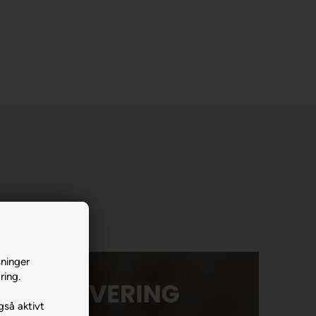
sninger
ring.
gså aktivt