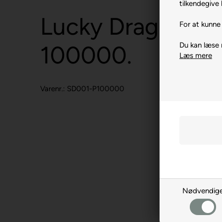
tilkendegive 
Lucky Dragon Pl
For at kunne 
Du kan læse
100000.
Læs mere
Varenr.: SD001-P100000
Nødvendig