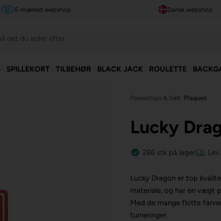
E-mærket webshop
Dansk webshop
G
SPILLEKORT
TILBEHØR
BLACK JACK
ROULETTE
BACKG
Pokerchips & Sæt
»
Plaques
Lucky Dra
286
stk
på lager
Lev
Lucky Dragon er top kvalite
materiale, og har en vægt 
Med de mange flotte farver
turneringer.