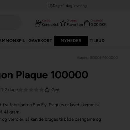
Dag-til-dag levering
Konto
0
gemt
0
vare(r)
Kundeklub
Favoritter
0,00 DKK
AMMONSPIL
GAVEKORT
NYHEDER
TILBUD
Varenr.: SD001-P100000
gon Plaque 100000
. 1-2 dage
Gem
t fra fabrikanten Sun Fly.
Plaques er lavet i keramisk
på 41 gram.
 og værdier, så kan de bruges til både cashgame og