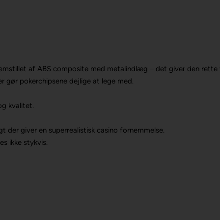
fremstillet af ABS composite med metalindlæg – det giver den rett
er gør pokerchipsene dejlige at lege med.
g kvalitet.
t der giver en superrealistisk casino fornemmelse.
es ikke stykvis.