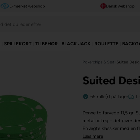
E-mærket webshop
Dansk webshop
G
SPILLEKORT
TILBEHØR
BLACK JACK
ROULETTE
BACKG
Pokerchips & Sæt
»
Suited Desi
Suited Des
65
rulle(r)
på lager
L
Denne to farvede 11,5 gr. 
metalindlæg – det giver de
En ægte klassiker med en flo
Læs mere