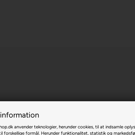
information
p.dk anvender teknologier, herunder cookies, til at indsamle oply
il forskellige formål. Herunder funktionalitet, statistik og markedsfø