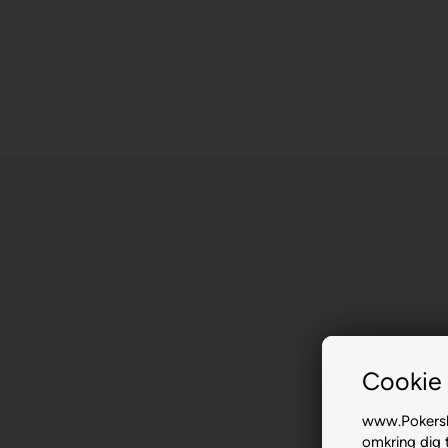
Cookie 
www.Pokersho
omkring dig t