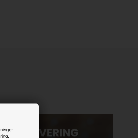
sninger
ring.