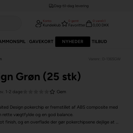
Dag-til-dag levering
Konto
0
gemt
0
vare(r)
Kundeklub
Favoritter
0,00 DKK
AMMONSPIL
GAVEKORT
NYHEDER
TILBUD
gn
Varenr.: D-1365GW
ign Grøn (25 stk)
ev. 1-2 dage
Gem
Suited Design pokerchip er fremstillet af ABS composite med
n rette vægtfylde og en god balance.
t finish, og en overflade der gør pokerchipsene dejlige at ...