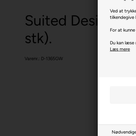
Ved at trykke
Suited Design Gr
tilkendegive 
For at kunne 
stk).
Du kan læse
Læs mere
Varenr.: D-1365GW
Nødvendig