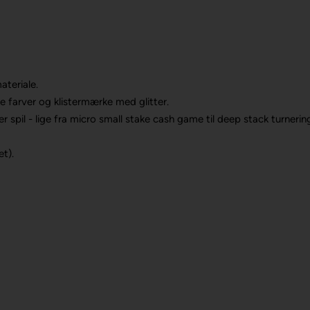
teriale.
e farver og klistermærke med glitter.
er spil - lige fra micro small stake cash game til deep stack turner
æt).