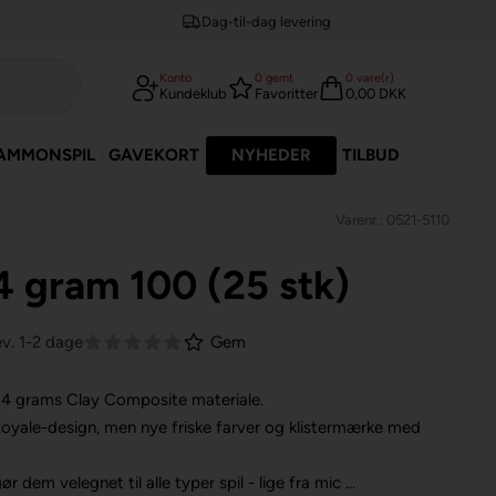
Dag-til-dag levering
Konto
0
gemt
0
vare(r)
Kundeklub
Favoritter
0,00 DKK
AMMONSPIL
GAVEKORT
NYHEDER
TILBUD
Varenr.: 0521-5110
4 gram 100 (25 stk)
ev. 1-2 dage
Gem
 14 grams Clay Composite materiale.
Royale-design, men nye friske farver og klistermærke med
 dem velegnet til alle typer spil - lige fra mic ...