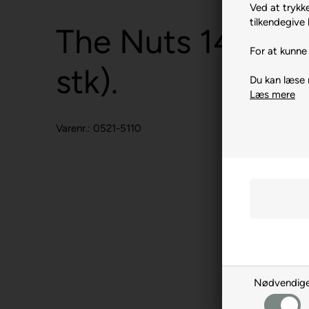
Ved at trykke
tilkendegive 
The Nuts 14 gra
For at kunne 
stk).
Du kan læse
Læs mere
Varenr.: 0521-5110
Nødvendig