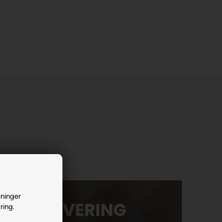
sninger
ring.