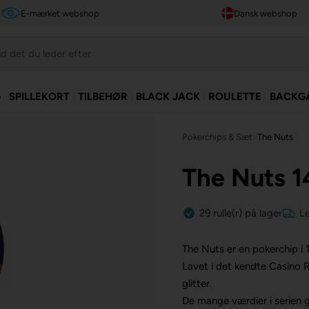
E-mærket webshop
Dansk webshop
G
SPILLEKORT
TILBEHØR
BLACK JACK
ROULETTE
BACKG
Pokerchips & Sæt
»
The Nuts
The Nuts 1
29
rulle(r)
på lager
L
The Nuts er en pokerchip i
Lavet i det kendte Casino 
glitter.
De mange værdier i serien gør